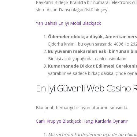
PayPal’ın Birleşik Krallık’ta bir numaralı elektronik
slotu Aslan Dansı olağanüstü bir şey.
Yan Bahisli En Iyi Mobil Blackjack
Ödemeler oldukça düşük, Amerikan vers
Ejderha kralını, bu oyun sırasında 4096 ile 26
Bu yuvanın makaraları eski bir Yunan bina
Bir kişi alıntı yaptığında, canlı casinoların.
Kumarhanede Dikkat Edilmesi Gerekenler:
yatırabilir ve sadece birkaç dakika içinde oyn
En Iyi Güvenli Web Casino 
Blueprint, herhangi bir oyun oturumu sırasında.
Canlı Krupiye Blackjack Hangi Kartlarla Oynanır
Mizrachi’nin kardeşlerinin üçü de bu etkinl