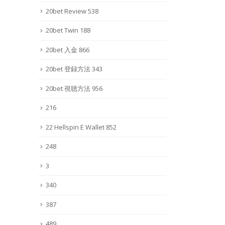
20bet Review 538
20bet Twin 188
20bet 入金 866
20bet 登録方法 343
20bet 視聴方法 956
216
22 Hellspin E Wallet 852
248
3
340
387
489