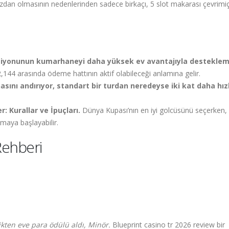
 cüzdan olmasının nedenlerinden sadece birkaçı, 5 slot makarası çevrimi
iyonunun kumarhaneyi daha yüksek ev avantajıyla destekleme
2,144 arasında ödeme hattının aktif olabileceği anlamına gelir.
sını andırıyor, standart bir turdan neredeyse iki kat daha hızl
 Kurallar ve İpuçları.
Dünya Kupası’nın en iyi golcüsünü seçerken,
amaya başlayabilir.
Rehberi
ikten eve para ödülü aldı, Minör.
Blueprint casino tr 2026 review bir