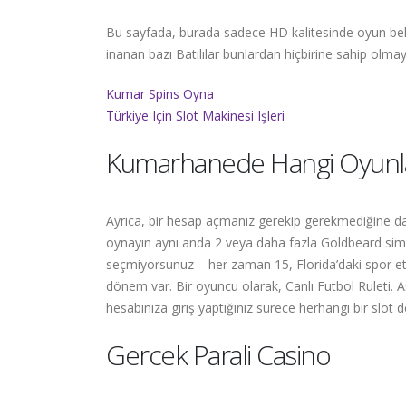
için
Bu sayfada, burada sadece HD kalitesinde oyun bekl
inanan bazı Batılılar bunlardan hiçbirine sahip olmay
Kumar Spins Oyna
Türkiye Için Slot Makinesi Işleri
Kumarhanede Hangi Oyunlar
Ayrıca, bir hesap açmanız gerekip gerekmediğine dah
oynayın aynı anda 2 veya daha fazla Goldbeard sim
seçmiyorsunuz – her zaman 15, Florida’daki spor etk
dönem var. Bir oyuncu olarak, Canlı Futbol Ruleti. Aşa
hesabınıza giriş yaptığınız sürece herhangi bir slo
Gercek Parali Casino