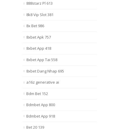
888starz Pl 613
8k8 Vip Slot 381
8x Bet 986
8xbet Apk 757
8xbet App 418
8xbet App Tai 558
8xbet Dang Nhap 695
a16z generative ai
Bdm Bet 152
Bdmbet App 800
Bdmbet App 918
Bet 20 139