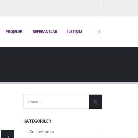
PROJELER
REFERANSLAR
İLETIŞIM
KATEGORILER
! Без рубрики