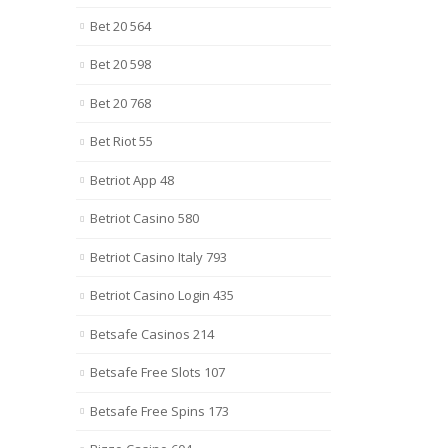
Bet 20 564
Bet 20 598
Bet 20 768
Bet Riot 55
Betriot App 48
Betriot Casino 580
Betriot Casino Italy 793
Betriot Casino Login 435
Betsafe Casinos 214
Betsafe Free Slots 107
Betsafe Free Spins 173