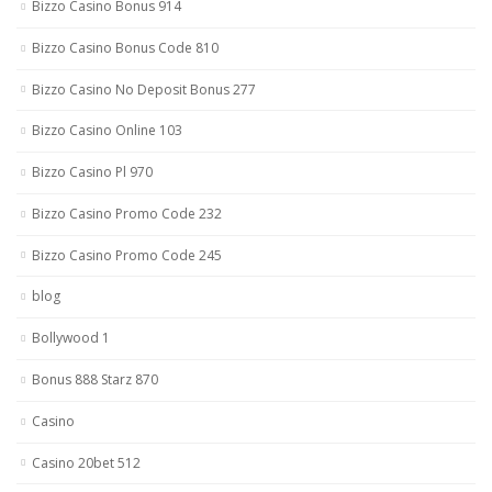
Bizzo Casino Bonus 914
Bizzo Casino Bonus Code 810
Bizzo Casino No Deposit Bonus 277
Bizzo Casino Online 103
Bizzo Casino Pl 970
Bizzo Casino Promo Code 232
Bizzo Casino Promo Code 245
blog
Bollywood 1
Bonus 888 Starz 870
Casino
Casino 20bet 512