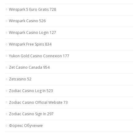
Winspark 5 Euro Gratis 728
Winspark Casino 526
Winspark Casino Login 127
Winspark Free Spins 834
Yukon Gold Casino Connexion 177
Zet Casino Canada 954
Zetcasino 52
Zodiac Casino Log In 523
Zodiac Casino Official Website 73
Zodiac Casino Sign In 297
Форекс Обучение