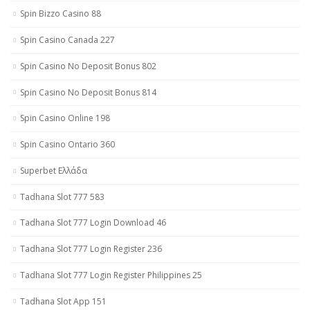
Spin Bizzo Casino 88
Spin Casino Canada 227
Spin Casino No Deposit Bonus 802
Spin Casino No Deposit Bonus 814
Spin Casino Online 198
Spin Casino Ontario 360
Superbet Ελλάδα
Tadhana Slot 777 583
Tadhana Slot 777 Login Download 46
Tadhana Slot 777 Login Register 236
Tadhana Slot 777 Login Register Philippines 25
Tadhana Slot App 151