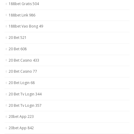
188bet Gratis 504
188bet Link 986
188bet Vao Bong 49
20 Bet 521
20 Bet 608
20 Bet Casino 433
20 Bet Casino 77
20 Bet Login 68
20 Bet Tv Login 344
20 Bet Tv Login 357
20bet App 223
20bet App 842