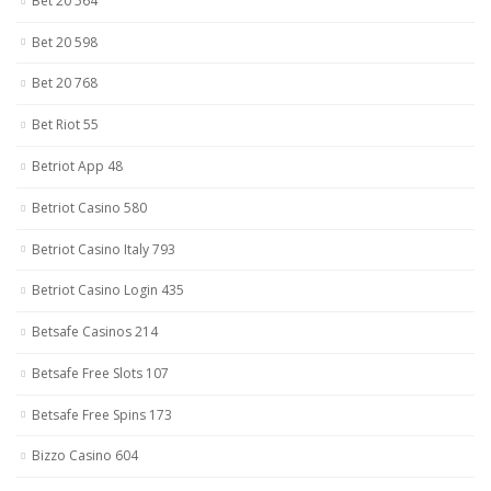
Bet 20 564
Bet 20 598
Bet 20 768
Bet Riot 55
Betriot App 48
Betriot Casino 580
Betriot Casino Italy 793
Betriot Casino Login 435
Betsafe Casinos 214
Betsafe Free Slots 107
Betsafe Free Spins 173
Bizzo Casino 604