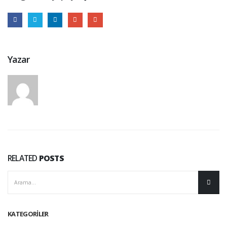
Yazar
RELATED
POSTS
KATEGORILER