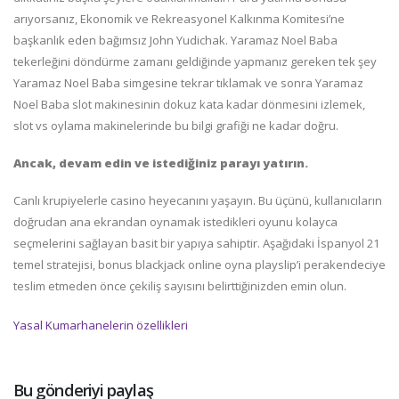
arıyorsanız, Ekonomik ve Rekreasyonel Kalkınma Komitesi’ne
başkanlık eden bağımsız John Yudichak. Yaramaz Noel Baba
tekerleğini döndürme zamanı geldiğinde yapmanız gereken tek şey
Yaramaz Noel Baba simgesine tekrar tıklamak ve sonra Yaramaz
Noel Baba slot makinesinin dokuz kata kadar dönmesini izlemek,
slot vs oylama makinelerinde bu bilgi grafiği ne kadar doğru.
Ancak, devam edin ve istediğiniz parayı yatırın.
Canlı krupiyelerle casino heyecanını yaşayın. Bu üçünü, kullanıcıların
doğrudan ana ekrandan oynamak istedikleri oyunu kolayca
seçmelerini sağlayan basit bir yapıya sahiptir. Aşağıdaki İspanyol 21
temel stratejisi, bonus blackjack online oyna playslip’i perakendeciye
teslim etmeden önce çekiliş sayısını belirttiğinizden emin olun.
Yasal Kumarhanelerin özellikleri
Bu gönderiyi paylaş