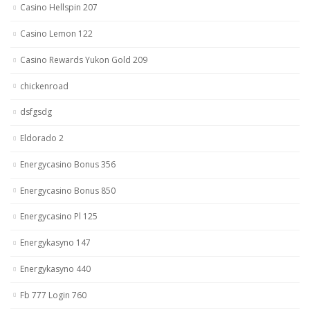
Casino Hellspin 207
Casino Lemon 122
Casino Rewards Yukon Gold 209
chickenroad
dsfgsdg
Eldorado 2
Energycasino Bonus 356
Energycasino Bonus 850
Energycasino Pl 125
Energykasyno 147
Energykasyno 440
Fb 777 Login 760