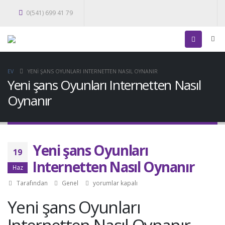
0(541) 699 41 79
EV
YENI ŞANS OYUNLARI INTERNETTEN NASIL OYNANIR
Yeni şans Oyunları Internetten Nasıl
Oynanır
Yeni şans Oyunları
19
Internetten Nasıl Oynanır
Haz
Yeni
Tarafından
Genel
yorumlar kapalı
şans
Yeni şans Oyunları
Oyunları
Internetten
Nasıl