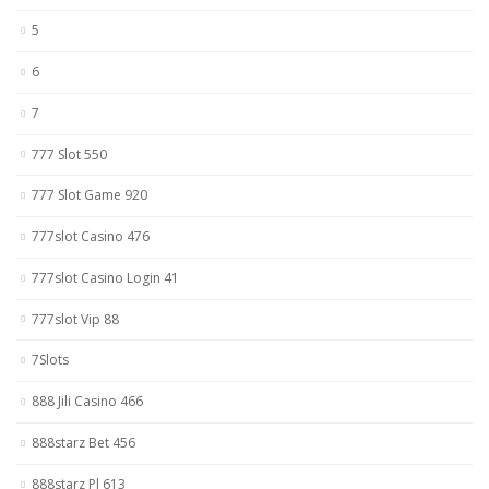
5
6
7
777 Slot 550
777 Slot Game 920
777slot Casino 476
777slot Casino Login 41
777slot Vip 88
7Slots
888 Jili Casino 466
888starz Bet 456
888starz Pl 613