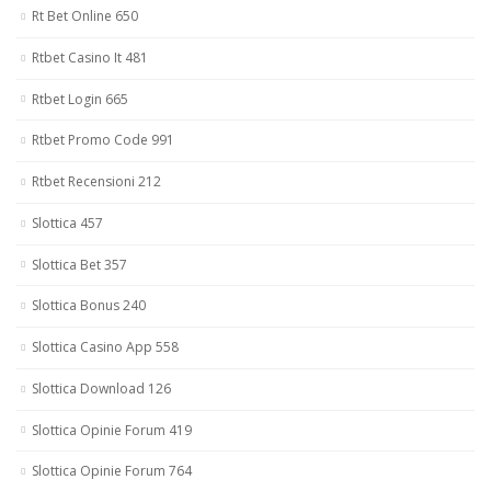
Rt Bet Online 650
Rtbet Casino It 481
Rtbet Login 665
Rtbet Promo Code 991
Rtbet Recensioni 212
Slottica 457
Slottica Bet 357
Slottica Bonus 240
Slottica Casino App 558
Slottica Download 126
Slottica Opinie Forum 419
Slottica Opinie Forum 764