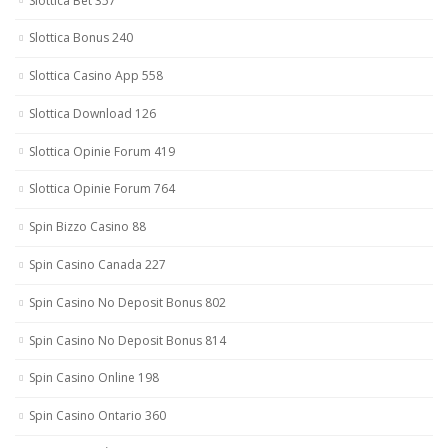
Slottica Bet 357
Slottica Bonus 240
Slottica Casino App 558
Slottica Download 126
Slottica Opinie Forum 419
Slottica Opinie Forum 764
Spin Bizzo Casino 88
Spin Casino Canada 227
Spin Casino No Deposit Bonus 802
Spin Casino No Deposit Bonus 814
Spin Casino Online 198
Spin Casino Ontario 360