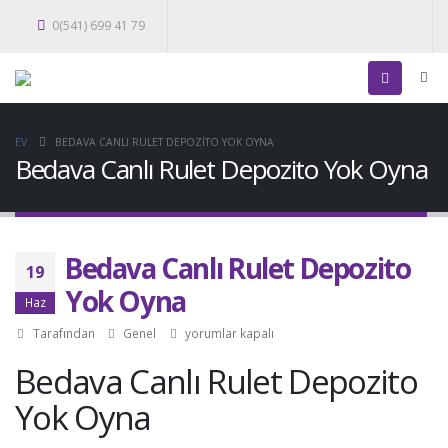
0(541) 699 41 79
EV
BEDAVA CANLI RULET DEPOZITO YOK OYNA
Bedava Canlı Rulet Depozito Yok Oyna
Bedava Canlı Rulet Depozito
19
Yok Oyna
Haz
Bedava
Tarafından
Genel
yorumlar kapalı
Canlı
Bedava Canlı Rulet Depozito
Rulet
Depozito
Yok Oyna
Yok
Oyna