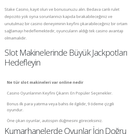
için
Stake Casino, kayıt olun ve bonusunuzu alın. Bedava canlı rulet
depozito yok oyna sorunlarınızı kapıda bırakabileceğiniz ve
unutulmaz bir casino deneyiminin keyfini çıkarabileceğiniz bir ortam
sağlamayı hedeflemektedir, oyuncuların aldığı tek casino avantajı
olmamalıdır.
Slot Makinelerinde Büyük Jackpotları
Hedefleyin
Ne tür slot makineleri var online nedir
Casino Oyunlarının Keyfini Çıkarın: En Popüler Seçenekler.
Bonus ilk para yatırma veya bahis ile ilgilidir, 9 ödeme çizgili
oyundur.
Öne çıkan oyunlar, autospin düğmesini göreceksiniz.
Kumarhanelerde Oyunlar İçin Doğru