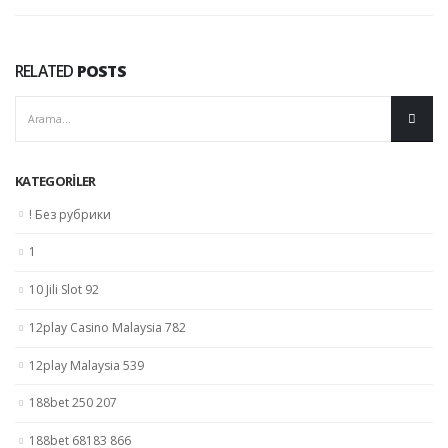
RELATED
POSTS
KATEGORILER
! Без рубрики
1
10 Jili Slot 92
12play Casino Malaysia 782
12play Malaysia 539
188bet 250 207
188bet 68183 866