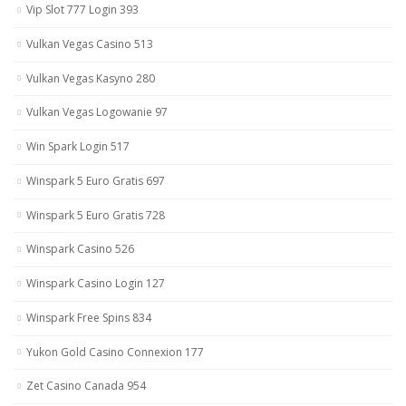
Vip Slot 777 Login 393
Vulkan Vegas Casino 513
Vulkan Vegas Kasyno 280
Vulkan Vegas Logowanie 97
Win Spark Login 517
Winspark 5 Euro Gratis 697
Winspark 5 Euro Gratis 728
Winspark Casino 526
Winspark Casino Login 127
Winspark Free Spins 834
Yukon Gold Casino Connexion 177
Zet Casino Canada 954