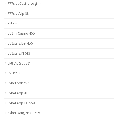
777slot Casino Login 41
777slot Vip 88
7Slots
888 Jili Casino 466
888starz Bet 456
888starz Pl 613
8k8 Vip Slot 381
8x Bet 986
8xbet Apk 757
8xbet App 418
8xbet App Tai 558
8xbet Dang Nhap 695