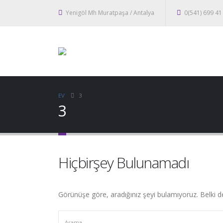
Yenigöl Mh Muratpaşa / Antalya
0(541) 699 41
EV
3
3
Hiçbirşey Bulunamadı
Görünüşe göre, aradığınız şeyi bulamıyoruz. Belki de