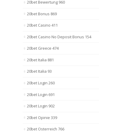
20bet Bewertung 960
20bet Bonus 869
20bet Casino 411
20bet Casino No Deposit Bonus 154
20bet Greece 474
20bet Italia 881
20bet Italia 93
20bet Login 260
20bet Login 691
20bet Login 902
20bet Opinie 339
20bet Osterreich 766